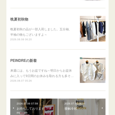
晩夏初秋物
晩夏初秋の品が一部入荷しました。五分袖、
半袖の物もございますよ～
2026.08.08 06:20
PEINDREの新着
来週には、もうお盆ですね～明日からお盆休
みに入って9日間のお休みを取れる方も多そ…
2026.08.07 05:26
2026.07.06 07:59
2026.07.03 06:11
お待ちしております
接触冷感
m(__)m