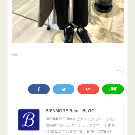
life
(
1
)
BIENMORE Bleu _BLOG
BIENMORE Bleu ( ビアンモア ブルー ) 福井
県福井市のセレクトショップです。 〒910-
0158 福井市八重巻中町4-5 TEL 0776-58-