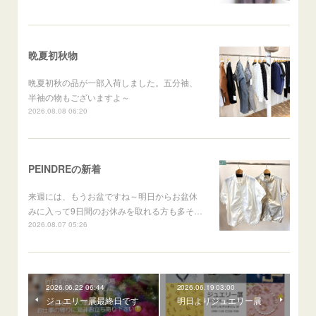
晩夏初秋物
晩夏初秋の品が一部入荷しました。五分袖、
半袖の物もございますよ～
2026.08.08 06:20
PEINDREの新着
来週には、もうお盆ですね～明日からお盆休
みに入って9日間のお休みを取れる方も多そ…
2026.08.07 05:26
2026.06.22 06:44
2026.06.19 03:00
ジュエリー展最終日です
明日よりジュエリー展